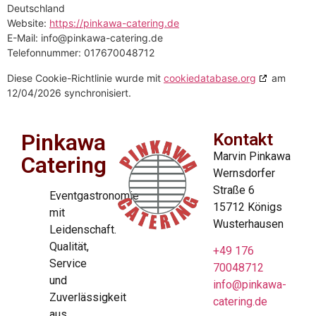
Deutschland
Website:
https://pinkawa-catering.de
E-Mail:
info@
pinkawa-catering.de
Telefonnummer: 017670048712
Diese Cookie-Richtlinie wurde mit
cookiedatabase.org
am
12/04/2026 synchronisiert.
Pinkawa
Kontakt
Marvin Pinkawa
Catering
Wernsdorfer
Straße 6
Eventgastronomie
15712 Königs
mit
Wusterhausen
Leidenschaft.
Qualität,
+49 176
Service
70048712
und
info@pinkawa-
Zuverlässigkeit
catering.de
aus